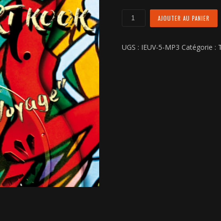
quantité
AJOUTER AU PANIER
de
Faut
UGS :
IEUV-5-MP3
Catégorie :
T
que
j'me
Tire
Ailleurs