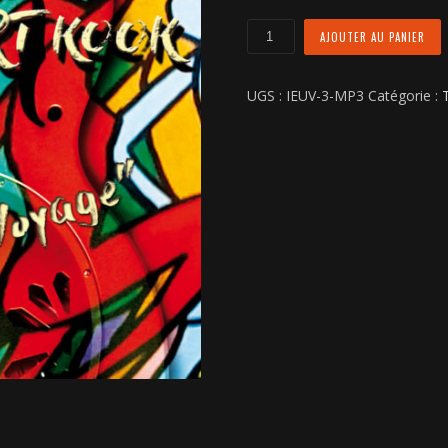
quantité
AJOUTER AU PANIER
de
Alice
UGS :
IEUV-3-MP3
Catégorie :
T
ma
Fille