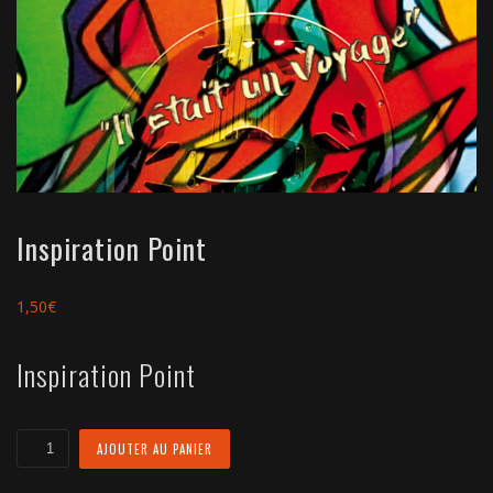
Inspiration Point
1,50
€
Inspiration Point
quantité
AJOUTER AU PANIER
de